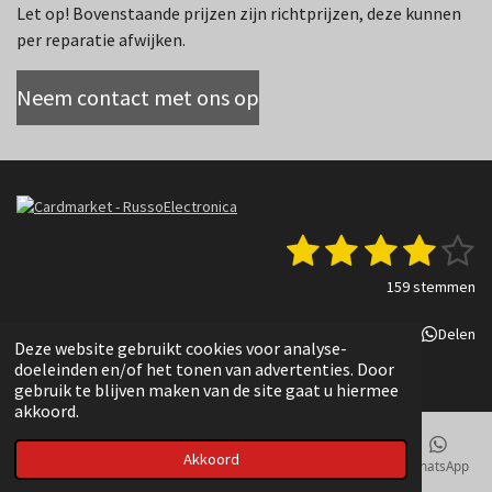
Let op! Bovenstaande prijzen zijn richtprijzen, deze kunnen
per reparatie afwijken.
Neem contact met ons op
1
2
3
4
5
S
R
t
a
s
s
s
s
s
e
159 stemmen
t
m
t
t
t
t
t
i
m
Delen
Deel
Share
Delen
n
e
e
e
e
e
e
Deze website gebruikt cookies voor analyse-
g
n
© 2022 - 2025 Russo Electronica
doeleinden en/of het tonen van advertenties. Door
r
r
r
r
r
:
gebruik te blijven maken van de site gaat u hiermee
3
akkoord.
r
r
r
r
.
e
e
e
e
8
Akkoord
E-mailadres
Telefoonnummer
Kaart
TikTok
WhatsApp
3