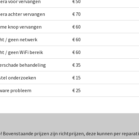
era voor vervangen
€ 50
ra achter vervangen
€ 70
ume knop vervangen
€ 60
ht / geen netwerk
€ 60
ht / geen WiFi bereik
€ 60
erschade behandeling
€ 35
stel onderzoeken
€ 15
tware probleem
€ 25
! Bovenstaande prijzen zijn richtprijzen, deze kunnen per reparat