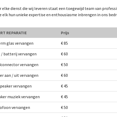
 elke dienst die wij leveren staat een toegewijd team van profess
e elk hun unieke expertise en enthousiasme inbrengen in ons bedri
RT REPARATIE
Prijs
rm glas vervangen
€ 85
 / batterij vervangen
€ 60
dconnector vervangen
€ 50
r aan / uit vervangen
€ 60
peaker vervangen
€ 45
ker muziek vervangen
€ 45
rofoon vervangen
€ 50