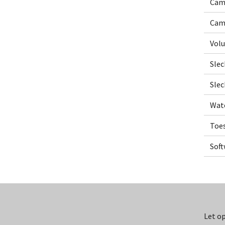
Cam
Came
Vol
Slec
Slec
Wat
Toe
Sof
Let op