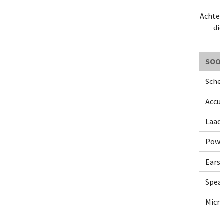
Achter
di
SOO
Sche
Accu
Laa
Powe
Ears
Spea
Mic