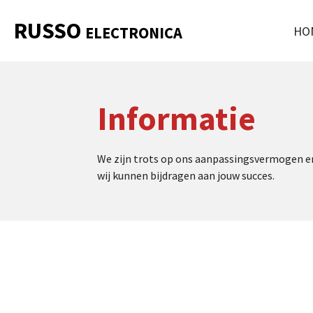
Ga
RUSSO
HO
ELECTRONICA
direct
naar
de
hoofdinhoud
Informatie
We zijn trots op ons aanpassingsvermogen en 
wij kunnen bijdragen aan jouw succes.