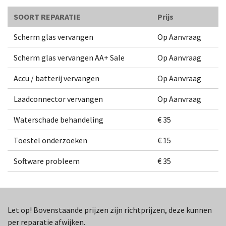
SOORT REPARATIE
Prijs
Scherm glas vervangen
Op Aanvraag
Scherm glas vervangen AA+ Sale
Op Aanvraag
Accu / batterij vervangen
Op Aanvraag
Laadconnector vervangen
Op Aanvraag
Waterschade behandeling
€ 35
Toestel onderzoeken
€ 15
Software probleem
€ 35
Let op! Bovenstaande prijzen zijn richtprijzen, deze kunnen
per reparatie afwijken.