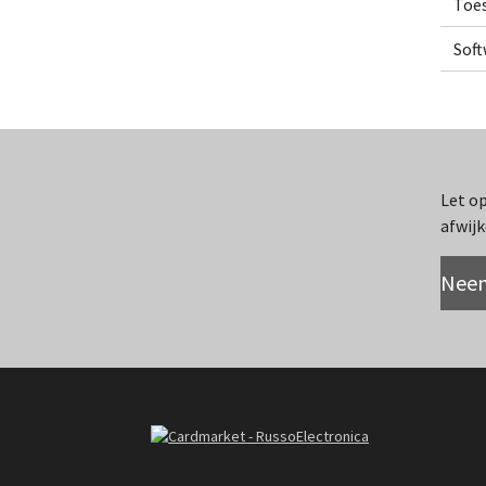
Toe
Sof
Let op
afwijk
Neem
R