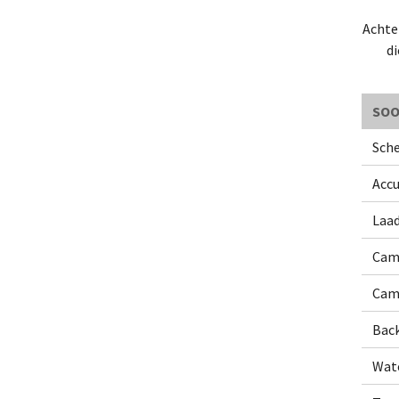
Achter
di
SOO
Sche
Accu
Laa
Cam
Came
Back
Wat