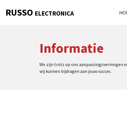
Ga
RUSSO
HO
ELECTRONICA
direct
naar
de
hoofdinhoud
Informatie
We zijn trots op ons aanpassingsvermogen en 
wij kunnen bijdragen aan jouw succes.