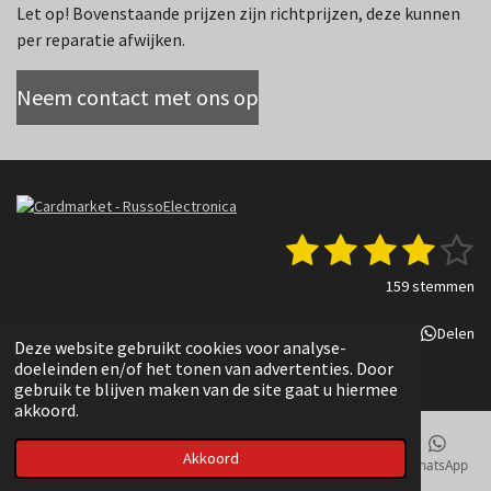
Let op! Bovenstaande prijzen zijn richtprijzen, deze kunnen
per reparatie afwijken.
Neem contact met ons op
1
2
3
4
5
S
R
t
a
s
s
s
s
s
e
159 stemmen
t
m
t
t
t
t
t
i
m
Delen
Deel
Share
Delen
n
e
e
e
e
e
e
Deze website gebruikt cookies voor analyse-
g
n
© 2022 - 2025 Russo Electronica
doeleinden en/of het tonen van advertenties. Door
r
r
r
r
r
:
gebruik te blijven maken van de site gaat u hiermee
3
akkoord.
r
r
r
r
.
e
e
e
e
8
Akkoord
E-mailadres
Telefoonnummer
Kaart
TikTok
WhatsApp
3