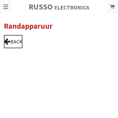
RUSSO
Ga
ELECTRONICA
direct
naar
Randapparuur
de
hoofdinhoud
BACK