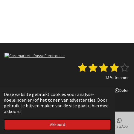
1
2
3
4
5
S
R
t
a
s
s
s
s
s
e
159 stemmen
t
m
t
t
t
t
t
i
m
Delen
Deel
Share
Delen
n
e
e
e
e
e
e
Deze website gebruikt cookies voor analyse-
g
n
© 2022 - 2025 Russo Electronica
doeleinden en/of het tonen van advertenties. Door
r
r
r
r
r
:
gebruik te blijven maken van de site gaat u hiermee
3
akkoord.
r
r
r
r
.
e
e
e
e
8
Akkoord
E-mailadres
Telefoonnummer
Kaart
TikTok
WhatsApp
3