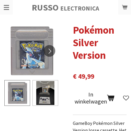
RUSSO
Ga
ELECTRONICA
direct
naar
Pokémon
de
hoofdinhoud
Silver
Version
€ 49,99
In
winkelwagen
GameBoy Pokémon Silver
Version losse cassette. Het