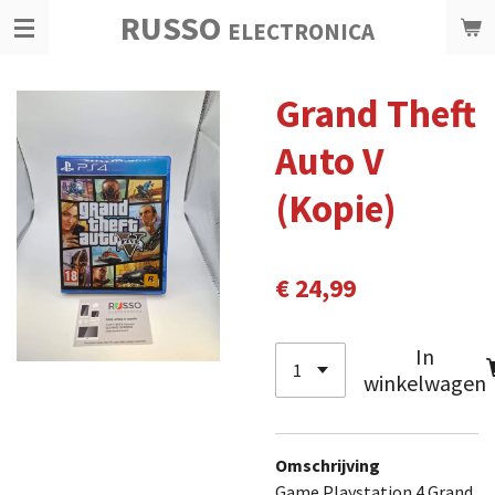
RUSSO
Ga
ELECTRONICA
direct
naar
Grand Theft
de
hoofdinhoud
Auto V
(Kopie)
€ 24,99
In
winkelwagen
Omschrijving
Game Playstation 4
Grand