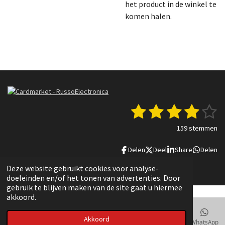
het product in de winkel te
komen halen.
1
2
3
4
5
S
R
t
a
s
s
s
s
s
e
159 stemmen
t
m
t
t
t
t
t
i
m
Delen
Deel
Share
Delen
n
e
e
e
e
e
e
g
n
© 2022 - 2025 Russo Electronica
Deze website gebruikt cookies voor analyse-
r
r
r
r
r
:
doeleinden en/of het tonen van advertenties. Door
3
r
r
r
r
gebruik te blijven maken van de site gaat u hiermee
.
akkoord.
e
e
e
e
8
3
n
n
n
n
Akkoord
E-mailadres
Telefoonnummer
Kaart
TikTok
WhatsApp
6