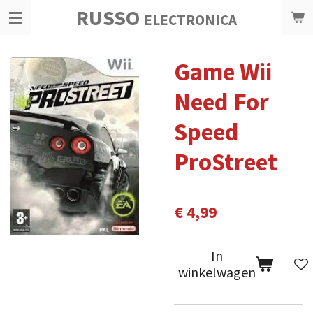
RUSSO
Ga
ELECTRONICA
direct
naar
Game Wii
de
hoofdinhoud
Need For
Speed
ProStreet
€ 4,99
In
winkelwagen