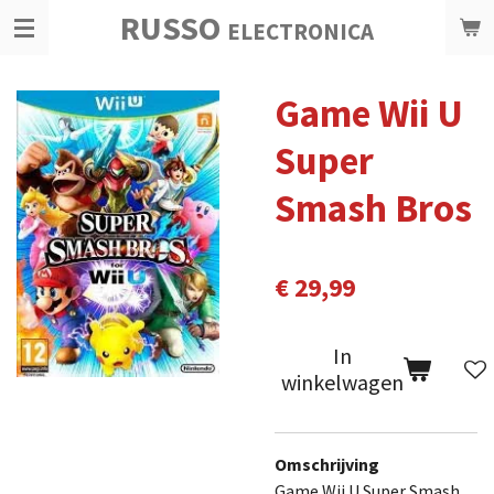
RUSSO
Ga
ELECTRONICA
direct
naar
Game Wii U
de
hoofdinhoud
Super
Smash Bros
€ 29,99
In
winkelwagen
Omschrijving
Game Wii U Super Smash