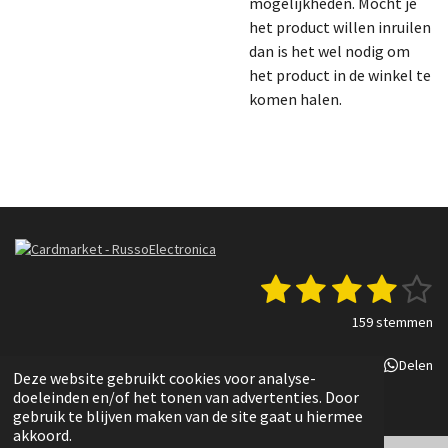
mogelijkheden. Mocht je
het product willen inruilen
dan is het wel nodig om
het product in de winkel te
komen halen.
1
2
3
4
5
S
R
t
a
s
s
s
s
s
e
159 stemmen
t
m
t
t
t
t
t
i
m
Delen
Deel
Share
Delen
n
e
e
e
e
e
e
Deze website gebruikt cookies voor analyse-
g
n
© 2022 - 2025 Russo Electronica
doeleinden en/of het tonen van advertenties. Door
r
r
r
r
r
:
gebruik te blijven maken van de site gaat u hiermee
3
akkoord.