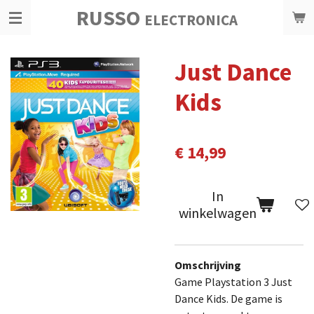
RUSSO
Ga
ELECTRONICA
direct
naar
Just Dance
de
hoofdinhoud
Kids
€ 14,99
In
winkelwagen
Omschrijving
Game Playstation 3 Just
Dance Kids. De game is