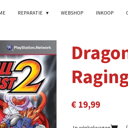
ME
REPARATIE
WEBSHOP
INKOOP
Dragon
Raging
€ 19,99
In winkelwagen