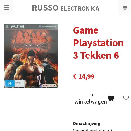
RUSSO
Ga
ELECTRONICA
direct
naar
Game
de
hoofdinhoud
Playstation
3 Tekken 6
€ 14,99
In
winkelwagen
Omschrijving
Game Playstation 3