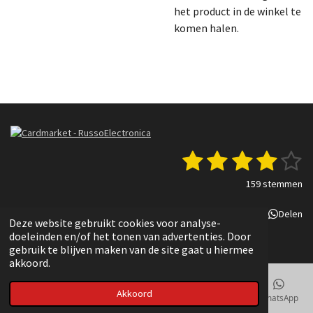
het product in de winkel te
komen halen.
1
2
3
4
5
S
R
t
a
s
s
s
s
s
e
159 stemmen
t
m
t
t
t
t
t
i
m
Delen
Deel
Share
Delen
n
e
e
e
e
e
e
Deze website gebruikt cookies voor analyse-
g
n
© 2022 - 2025 Russo Electronica
doeleinden en/of het tonen van advertenties. Door
r
r
r
r
r
:
gebruik te blijven maken van de site gaat u hiermee
3
akkoord.
r
r
r
r
.
e
e
e
e
8
Akkoord
E-mailadres
Telefoonnummer
Kaart
TikTok
WhatsApp
3