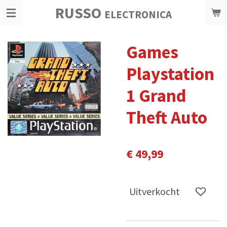
RUSSO
Ga
ELECTRONICA
direct
naar
Games
de
hoofdinhoud
Playstation
1 Grand
Theft Auto
€ 49,99
Uitverkocht