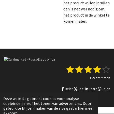
het product willen inruilen
dan is het wel nodig om
het product in de winkel te
komen halen.
1
2
3
4
5
S
R
t
a
s
s
s
s
s
e
159 stemmen
t
m
t
t
t
t
t
i
m
Delen
Deel
Share
Delen
n
e
e
e
e
e
e
g
n
© 2022 - 2025 Russo Electronica
Deze website gebruikt cookies voor analyse-
r
r
r
r
r
:
doeleinden en/of het tonen van advertenties. Door
3
r
r
r
r
gebruik te blijven maken van de site gaat u hiermee
.
akkoord.