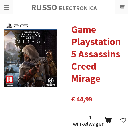
RUSSO
Ga
ELECTRONICA
direct
naar
Game
de
hoofdinhoud
Playstation
5 Assassins
Creed
Mirage
€ 44,99
In
winkelwagen