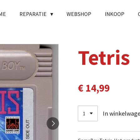
ME
REPARATIE
WEBSHOP
INKOOP
Tetris
€ 14,99
In winkelwag