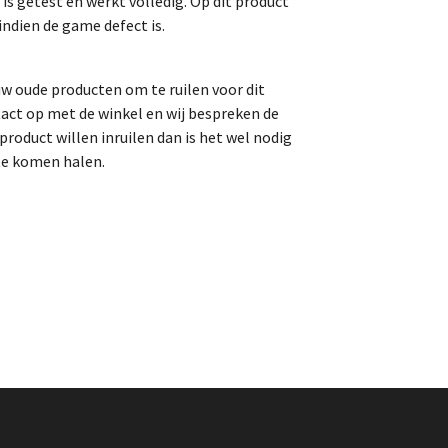
is getest en werkt volledig.
Op dit product
indien de game defect is.
uw oude producten om te ruilen voor dit
act op met de winkel en wij bespreken de
roduct willen inruilen dan is het wel nodig
te komen halen.