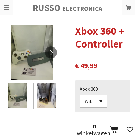
RUSSO
Ga
ELECTRONICA
direct
naar
Xbox 360 +
de
hoofdinhoud
Controller
€ 49,99
Xbox 360
In
winkelwagen