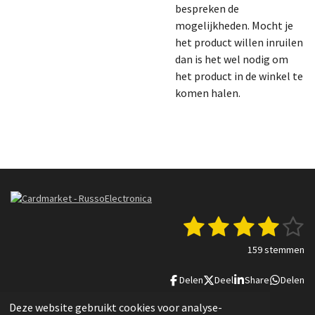
bespreken de
mogelijkheden. Mocht je
het product willen inruilen
dan is het wel nodig om
het product in de winkel te
komen halen.
1
2
3
4
5
S
R
t
a
s
s
s
s
s
e
159 stemmen
t
m
t
t
t
t
t
i
m
Delen
Deel
Share
Delen
n
e
e
e
e
e
e
g
n
© 2022 - 2025 Russo Electronica
Deze website gebruikt cookies voor analyse-
: