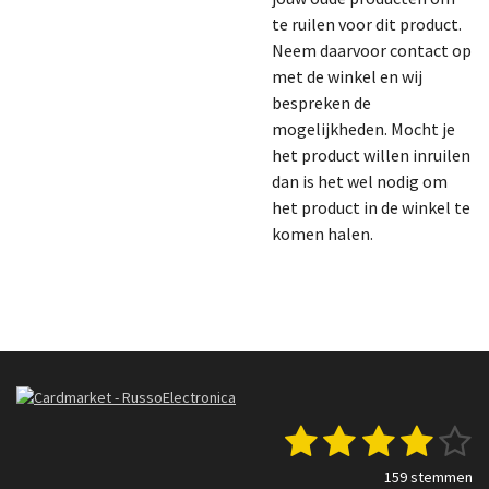
te ruilen voor dit product.
Neem daarvoor contact op
met de winkel en wij
bespreken de
mogelijkheden. Mocht je
het product willen inruilen
dan is het wel nodig om
het product in de winkel te
komen halen.
1
2
3
4
5
S
R
t
a
s
s
s
s
s
e
159 stemmen
t