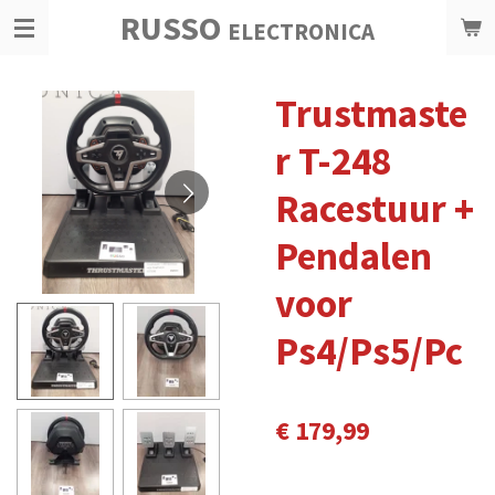
RUSSO
Ga
ELECTRONICA
direct
naar
Trustmaste
de
hoofdinhoud
r T-248
Racestuur +
Pendalen
voor
Ps4/Ps5/Pc
€ 179,99