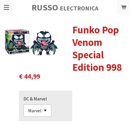
RUSSO
Ga
ELECTRONICA
direct
naar
Funko Pop
de
hoofdinhoud
Venom
Special
Edition 998
€ 44,99
DC & Marvel