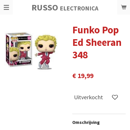
RUSSO
Ga
ELECTRONICA
direct
naar
Funko Pop
de
hoofdinhoud
Ed Sheeran
348
€ 19,99
Uitverkocht
Omschrijving