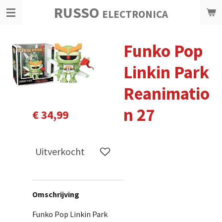
RUSSO
Ga
ELECTRONICA
direct
naar
Funko Pop
de
hoofdinhoud
Linkin Park
Reanimatio
n 27
€ 34,99
Uitverkocht
Omschrijving
Funko Pop Linkin Park