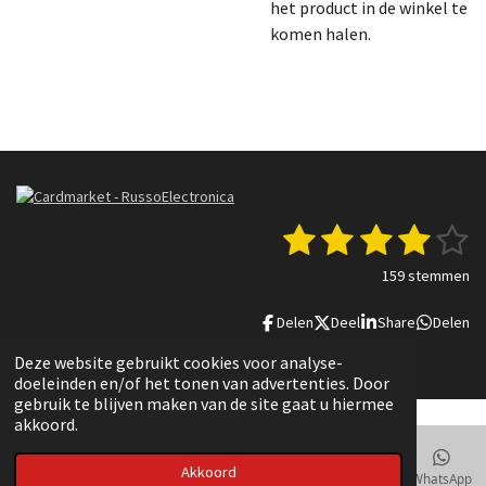
het product in de winkel te
komen halen.
1
2
3
4
5
S
R
t
a
s
s
s
s
s
e
159 stemmen
t
m
t
t
t
t
t
i
m
Delen
Deel
Share
Delen
n
e
e
e
e
e
e
g
n
© 2022 - 2025 Russo Electronica
Deze website gebruikt cookies voor analyse-
r
r
r
r
r
:
doeleinden en/of het tonen van advertenties. Door
3
r
r
r
r
gebruik te blijven maken van de site gaat u hiermee
.
akkoord.
e
e
e
e
8
3
n
n
n
n
Akkoord
E-mailadres
Telefoonnummer
Kaart
TikTok
WhatsApp
6