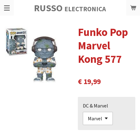
RUSSO
Ga
ELECTRONICA
direct
naar
Funko Pop
de
hoofdinhoud
Marvel
Kong 577
€ 19,99
DC & Marvel