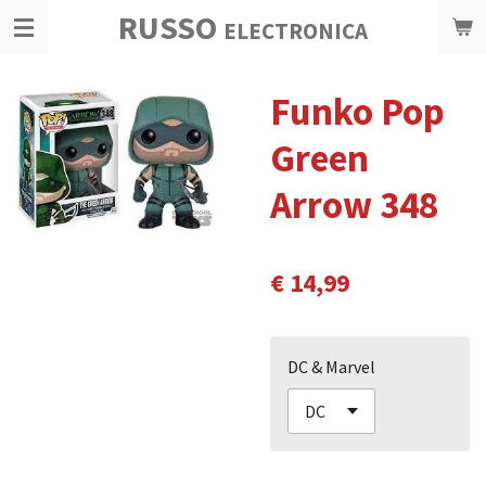
RUSSO
Ga
ELECTRONICA
direct
naar
Funko Pop
de
hoofdinhoud
Green
Arrow 348
€ 14,99
DC & Marvel