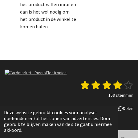
het product willen inruilen
dan is het wel nodig om
het product in de winkel te
komen halen.
1
2
3
4
5
S
R
t
a
s
s
s
s
s
e
159 stemmen
t
m
t
t
t
t
t
i
m
Delen
Deel
Share
Delen
n
e
e
e
e
e
e
Deze website gebruikt cookies voor analyse-
g
n
© 2022 - 2025 Russo Electronica
doeleinden en/of het tonen van advertenties. Door
r
r
r
r
r
:
gebruik te blijven maken van de site gaat u hiermee
3
akkoord.
r
r
r
r
.