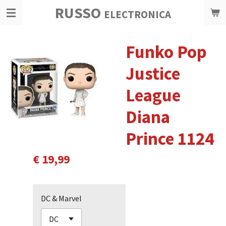
RUSSO
Ga
ELECTRONICA
direct
naar
Funko Pop
de
hoofdinhoud
Justice
League
Diana
Prince 1124
€ 19,99
DC & Marvel