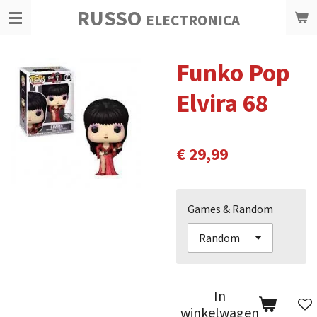
RUSSO
Ga
ELECTRONICA
direct
naar
Funko Pop
de
hoofdinhoud
Elvira 68
€ 29,99
Games & Random
In
winkelwagen