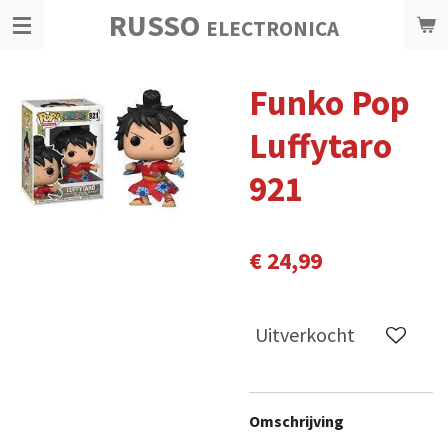
RUSSO
Ga
ELECTRONICA
direct
naar
Funko Pop
de
hoofdinhoud
Luffytaro
921
€ 24,99
Uitverkocht
Omschrijving