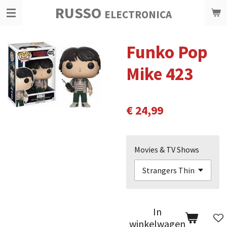
RUSSO
Ga
ELECTRONICA
direct
naar
Funko Pop
de
hoofdinhoud
Mike 423
€ 24,99
Movies & TV Shows
In
winkelwagen