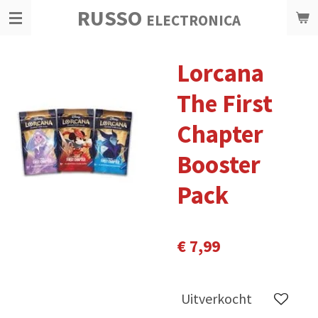
RUSSO
Ga
ELECTRONICA
direct
naar
Lorcana
de
hoofdinhoud
The First
Chapter
Booster
Pack
€ 7,99
Uitverkocht