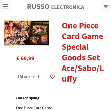
RUSSO
Ga
ELECTRONICA
direct
naar
One Piece
de
hoofdinhoud
Card Game
Special
Goods Set
€ 69,99
Ace/Sabo/L
Uitverkocht
uffy
Omschrijving
One Piece Card Game