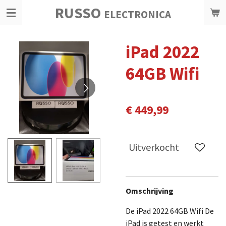
RUSSO
Ga
ELECTRONICA
direct
naar
iPad 2022
de
hoofdinhoud
64GB Wifi
€ 449,99
Uitverkocht
Omschrijving
De iPad 2022 64GB Wifi De
iPad is getest en werkt