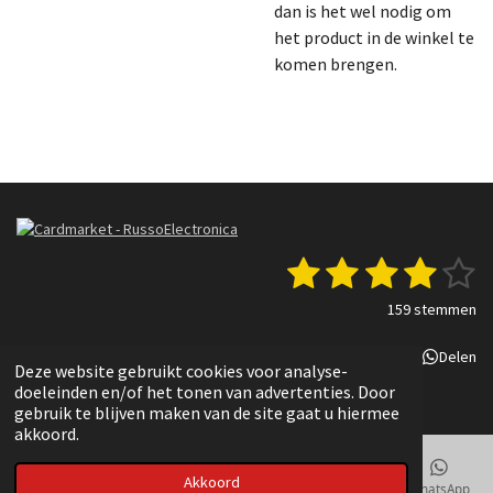
dan is het wel nodig om
het product in de winkel te
komen brengen.
1
2
3
4
5
S
R
t
a
s
s
s
s
s
e
159 stemmen
t
m
t
t
t
t
t
i
m
Delen
Deel
Share
Delen
n
e
e
e
e
e
e
Deze website gebruikt cookies voor analyse-
g
n
© 2022 - 2025 Russo Electronica
doeleinden en/of het tonen van advertenties. Door
r
r
r
r
r
:
gebruik te blijven maken van de site gaat u hiermee
3
akkoord.
r
r
r
r
.
e
e
e
e
8
Akkoord
E-mailadres
Telefoonnummer
Kaart
TikTok
WhatsApp