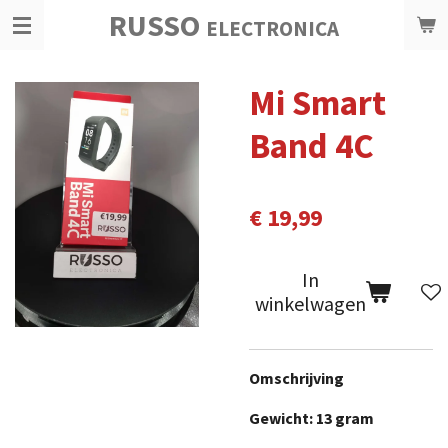
RUSSO
Ga
ELECTRONICA
direct
naar
Mi Smart
de
hoofdinhoud
Band 4C
€ 19,99
In
winkelwagen
Omschrijving
Gewicht: 13 gram