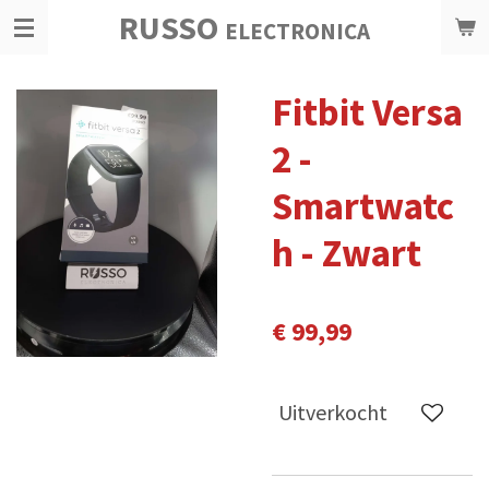
RUSSO
Ga
ELECTRONICA
direct
naar
Fitbit Versa
de
hoofdinhoud
2 -
Smartwatc
h - Zwart
€ 99,99
Uitverkocht