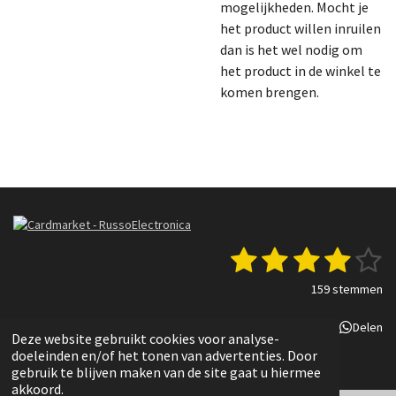
mogelijkheden. Mocht je
het product willen inruilen
dan is het wel nodig om
het product in de winkel te
komen brengen.
1
2
3
4
5
S
R
t
a
s
s
s
s
s
e
159 stemmen
t
m
t
t
t
t
t
i
m
Delen
Deel
Share
Delen
n
e
e
e
e
e
e
Deze website gebruikt cookies voor analyse-
g
n
© 2022 - 2025 Russo Electronica
doeleinden en/of het tonen van advertenties. Door
r
r
r
r
r
:
gebruik te blijven maken van de site gaat u hiermee
3
akkoord.