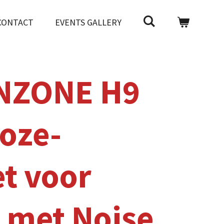
CONTACT
EVENTS GALLERY
INZONE H9
oze-
t voor
 met Noise