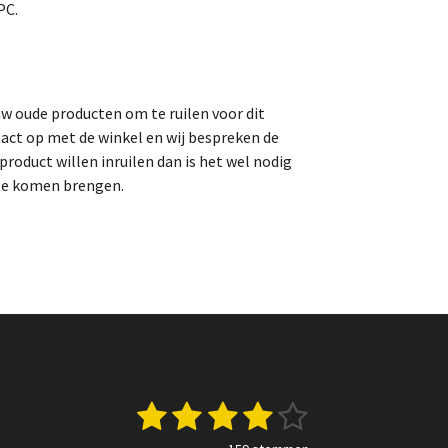
PC.
uw oude producten om te ruilen voor dit
act op met de winkel en wij bespreken de
roduct willen inruilen dan is het wel nodig
 te komen brengen.
1
2
3
4
5
S
t
e