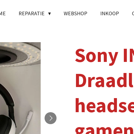
ME
REPARATIE
WEBSHOP
INKOOP
Sony 
Draadl
headse
gamen