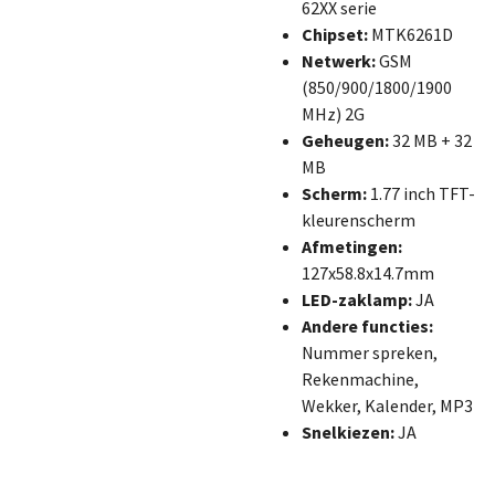
62XX serie
Chipset:
MTK6261D
Netwerk:
GSM
(850/900/1800/1900
MHz) 2G
Geheugen:
32 MB + 32
MB
Scherm:
1.77 inch TFT-
kleurenscherm
Afmetingen:
127x58.8x14.7mm
LED-zaklamp:
JA
Andere functies:
Nummer spreken,
Rekenmachine,
Wekker, Kalender, MP3
Snelkiezen:
JA