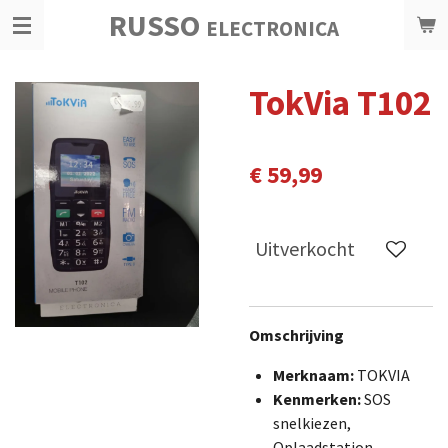
RUSSO
Ga
ELECTRONICA
direct
naar
TokVia T102
de
hoofdinhoud
€ 59,99
Uitverkocht
Omschrijving
Merknaam:
TOKVIA
Kenmerken:
SOS
snelkiezen,
Oplaadstation