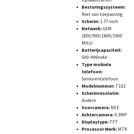
Besturingssysteem:
Niet van toepassing
Scherm:
1.77 inch
Netwerk:
GSM
(850/900/1800/1900
MHz)
Batterijcapaciteit:
500-999mAh
Type mobiele
telefoon:
Seniorentelefoon
Modelnummer:
T102
Schermresolutie:
Andere
Voorcamera:
NEE
Achtercamera:
0.3MP
Displaytype:
TFT
Processor Merk:
MTK