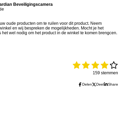
ardian Beveiligingscamera
ie
ouw oude producten om te ruilen voor dit product. Neem
winkel en wij bespreken de mogelijkheden. Mocht je het
is het wel nodig om het product in de winkel te komen brengcen.
1
2
3
4
5
s
s
s
s
s
159 stemmen
t
t
t
t
t
Delen
Deel
Share
e
e
e
e
e
r
r
r
r
r
r
r
r
r
e
e
e
e