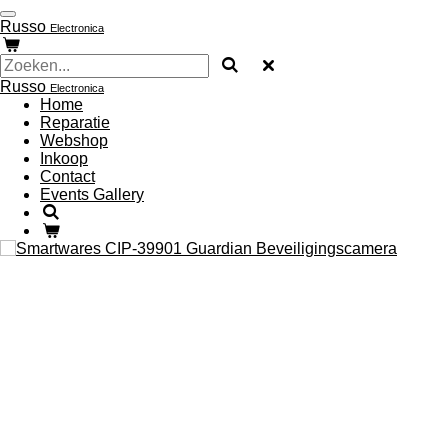
Ga
Russo
Electronica
direct
naar
de
Russo
hoofdinhoud
Electronica
Home
Reparatie
Webshop
Inkoop
Contact
Events Gallery