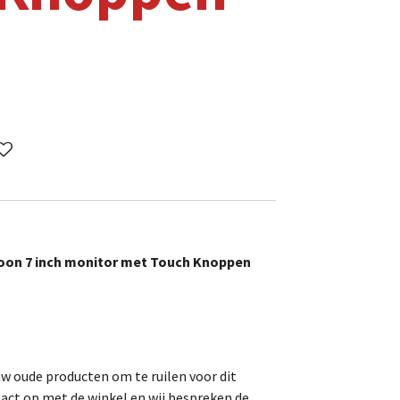
oon 7 inch monitor met Touch Knoppen
uw oude producten om te ruilen voor dit
act op met de winkel en wij bespreken de