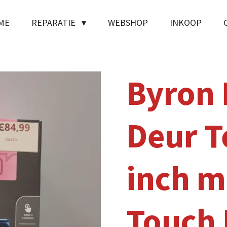
ME
REPARATIE
WEBSHOP
INKOOP
Byron
Deur T
inch m
Touch