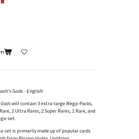
en
raoh's Gods - English
s Gods
will contain 3 extra-large Mega-Packs,
Rare, 2 Ultra Rares, 2 Super Rares, 1 Rare, and
ga-set.
-set is primarily made up of popular cards
ards from
Blazing Vortex
,
Lightning