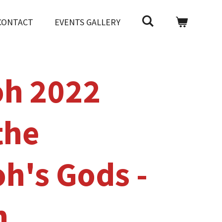
CONTACT
EVENTS GALLERY
oh 2022
the
h's Gods -
h