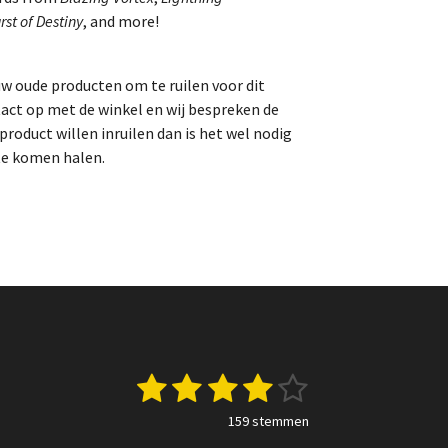
rst of Destiny
, and more!
uw oude producten om te ruilen voor dit
act op met de winkel en wij bespreken de
roduct willen inruilen dan is het wel nodig
te komen halen.
1
2
3
4
5
S
t
s
s
s
s
s
e
159 stemmen
m