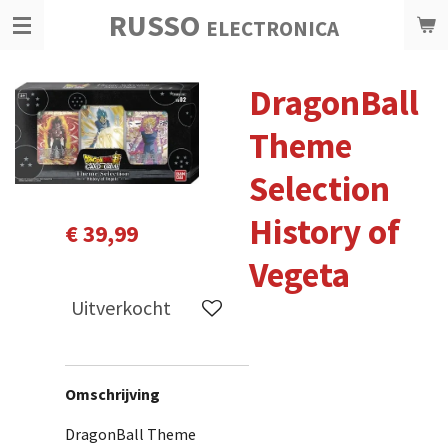
RUSSO
Ga
ELECTRONICA
direct
naar
DragonBall
de
hoofdinhoud
Theme
Selection
History of
€ 39,99
Vegeta
Uitverkocht
Omschrijving
DragonBall Theme