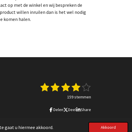
act op met de winkel en wij bespreken de
roduct willen inruilen dan is het wel nodig
te komen halen.
1
2
3
4
5
S
t
s
s
s
s
s
e
159 stemmen
m
t
t
t
t
t
m
Delen
Deel
Share
e
e
e
e
e
e
n
r
r
r
r
r
te gaat u hiermee akkoord.
Akkoord