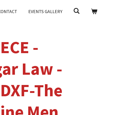
CONTACT
EVENTS GALLERY
ECE -
gar Law -
 DXF-The
ine Men