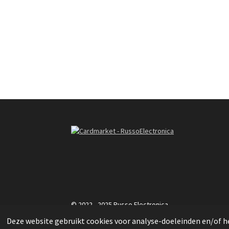
R
a
t
i
n
g
© 2022 - 2025 Russo Electronica
:
Deze website gebruikt cookies voor analyse-doeleinden en/of he
3