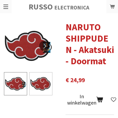
RUSSO
Ga
ELECTRONICA
direct
naar
NARUTO
de
hoofdinhoud
SHIPPUDE
N - Akatsuki
- Doormat
€ 24,99
In
winkelwagen