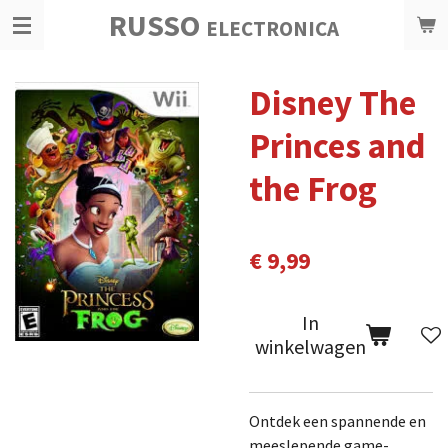
RUSSO
Ga
ELECTRONICA
direct
naar
Disney The
de
hoofdinhoud
Princes and
the Frog
€ 9,99
In
winkelwagen
Ontdek een spannende en
meeslepende game-