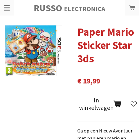
RUSSO
Ga
ELECTRONICA
direct
naar
Paper Mario
de
hoofdinhoud
Sticker Star
3ds
€ 19,99
In
winkelwagen
Ga op een Nieuw Avontuur
met papieren mario en