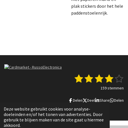
plak stickers door het hele
paddenstoelenrijk.
1
2
3
4
5
S
R
t
a
s
s
s
s
s
e
159 stemmen
t
m
t
t
t
t
t
i
m
Delen
Deel
Share
Delen
n
e
e
e
e
e
e
g
n
© 2022 - 2025 Russo Electronica
Deze website gebruikt cookies voor analyse-
r
r
r
r
r
:
doeleinden en/of het tonen van advertenties. Door
3
gebruik te blijven maken van de site gaat u hiermee
r
r
r
r
.
akkoord.