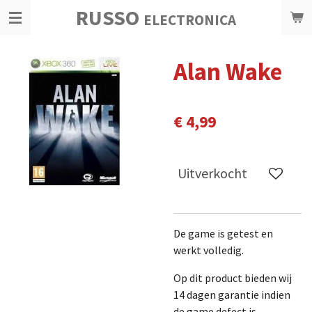
RUSSO
Ga
ELECTRONICA
direct
naar
Alan Wake
de
hoofdinhoud
€ 4,99
Uitverkocht
De game is getest en
werkt volledig.
Op dit product bieden wij
14 dagen garantie indien
de game defect is.