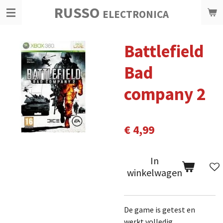
RUSSO
Ga
ELECTRONICA
direct
naar
Battlefield
de
hoofdinhoud
Bad
company 2
€ 4,99
In
winkelwagen
De game is getest en
werkt volledig.