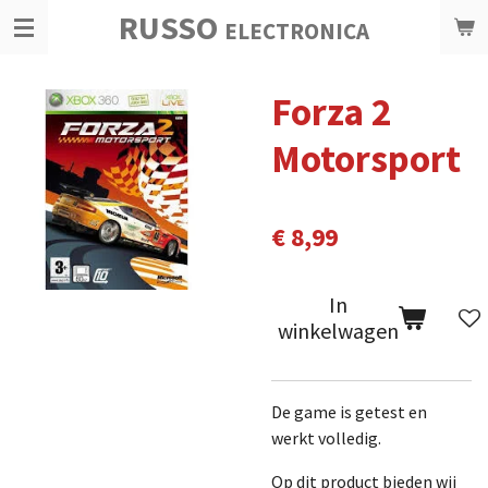
RUSSO
Ga
ELECTRONICA
direct
naar
Forza 2
de
hoofdinhoud
Motorsport
€ 8,99
In
winkelwagen
De game is getest en
werkt volledig.
Op dit product bieden wij