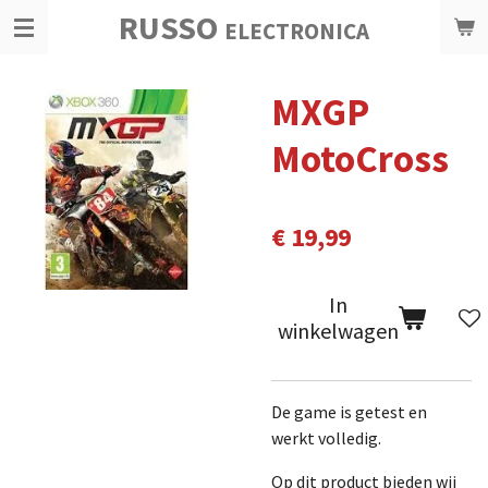
RUSSO
Ga
ELECTRONICA
direct
naar
MXGP
de
hoofdinhoud
MotoCross
€ 19,99
In
winkelwagen
De game is getest en
werkt volledig.
Op dit product bieden wij