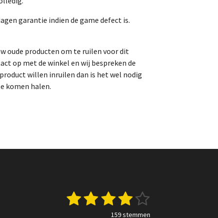
lledig.
dagen garantie indien de game defect is.
uw oude producten om te ruilen voor dit
act op met de winkel en wij bespreken de
roduct willen inruilen dan is het wel nodig
te komen halen.
1
2
3
4
5
S
t
s
s
s
s
s
e
159 stemmen