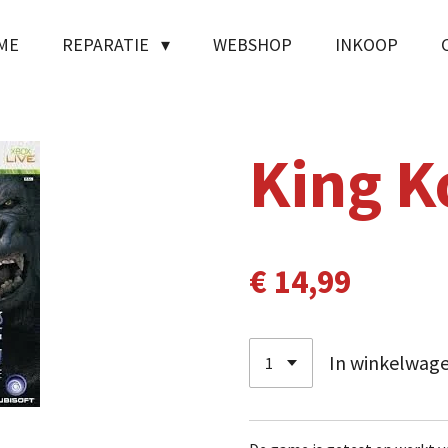
ME
REPARATIE
WEBSHOP
INKOOP
King K
€ 14,99
In winkelwag