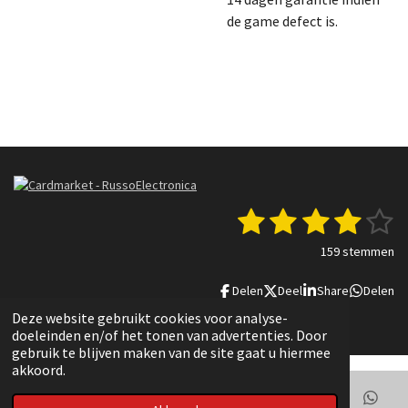
de game defect is.
1
2
3
4
5
S
R
t
a
s
s
s
s
s
e
159 stemmen
t
m
t
t
t
t
t
i
m
Delen
Deel
Share
Delen
n
e
e
e
e
e
e
g
n
© 2022 - 2025 Russo Electronica
Deze website gebruikt cookies voor analyse-
r
r
r
r
r
:
doeleinden en/of het tonen van advertenties. Door
3
gebruik te blijven maken van de site gaat u hiermee
r
r
r
r
.
akkoord.
e
e
e
e
8
3