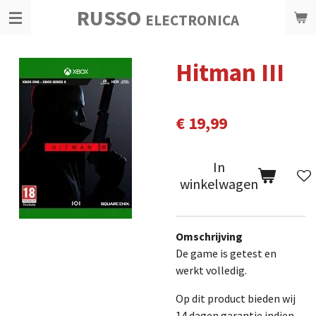
RUSSO
Ga
ELECTRONICA
direct
naar
Hitman III
de
hoofdinhoud
€ 19,99
In
winkelwagen
Omschrijving
De game is getest en
werkt volledig.
Op dit product bieden wij
14 dagen garantie indien