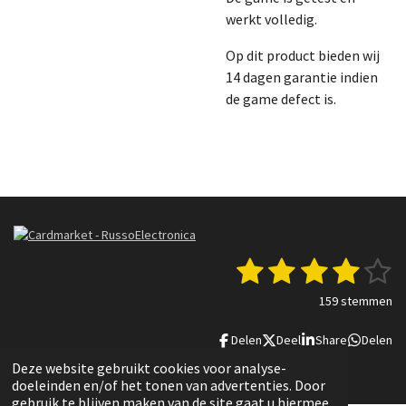
werkt volledig.
Op dit product bieden wij
14 dagen garantie indien
de game defect is.
1
2
3
4
5
S
R
t
a
s
s
s
s
s
e
159 stemmen
t
m
t
t
t
t
t
i
m
Delen
Deel
Share
Delen
n
e
e
e
e
e
e
g
n
© 2022 - 2025 Russo Electronica
Deze website gebruikt cookies voor analyse-
r
r
r
r
r
:
doeleinden en/of het tonen van advertenties. Door
3
gebruik te blijven maken van de site gaat u hiermee