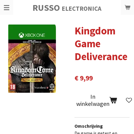
RUSSO
Ga
ELECTRONICA
direct
naar
Kingdom
de
hoofdinhoud
Game
Deliverance
€ 9,99
In
winkelwagen
Omschrijving
De game is getest en